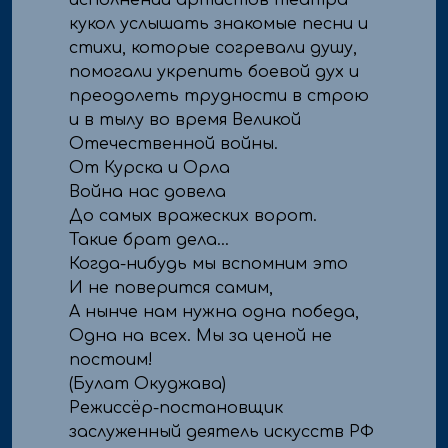
исполнении артистов театра
кукол услышать знакомые песни и
стихи, которые согревали душу,
помогали укрепить боевой дух и
преодолеть трудности в строю
и в тылу во время Великой
Отечественной войны.
От Курска и Орла
Война нас довела
До самых вражеских ворот.
Такие брат дела...
Когда-нибудь мы вспомним это
И не поверится самим,
А нынче нам нужна одна победа,
Одна на всех. Мы за ценой не
постоим!
(Булат Окуджава)
Режиссёр-постановщик
заслуженный деятель искусств РФ